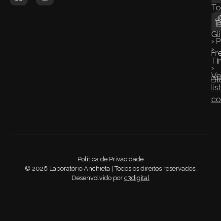
To
›
›
Co
Gl
› 
›
Fr
Ti
›
Ve
Bl
lis
co
Política de Privacidade
©
2026
Laboratório Anchieta | Todos os direitos reservados.
Desenvolvido por
c3digital