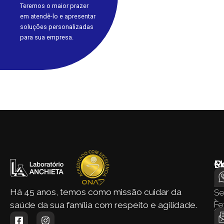
Teremos o maior prazer
em atendê-lo e apresentar
soluções personalizadas
para sua empresa.
M
E
C
d
›
Si
Há 45 anos, temos como missão cuidar da
S
›
Fe
saúde da sua família com respeito e agilidade.
Q
› 
S