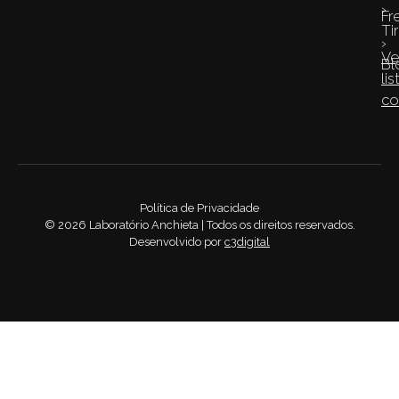
›
Fr
Ti
›
Ve
Bl
lis
co
Política de Privacidade
©
2026
Laboratório Anchieta | Todos os direitos reservados.
Desenvolvido por
c3digital