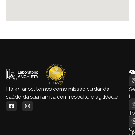
M
E
C
d
›
Si
Há 45 anos, temos como missão cuidar da
S
›
Fe
saúde da sua família com respeito e agilidade.
Q
› 
S
To
›
›
Co
Gl
› 