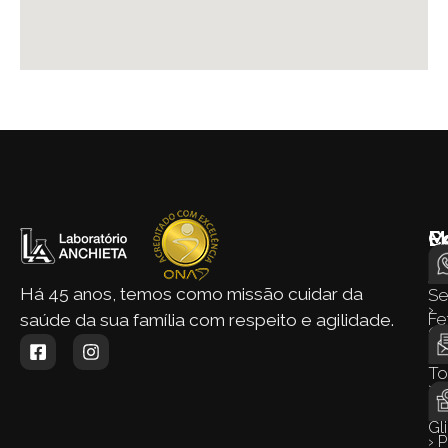
M
E
C
d
›
Si
Há 45 anos, temos como missão cuidar da
S
›
Fe
saúde da sua família com respeito e agilidade.
Q
› 
S
To
›
›
Co
Gl
› 