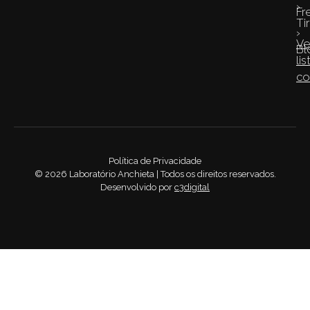
›
Fr
Ti
›
Ve
Bl
lis
co
Política de Privacidade
©
2026
Laboratório Anchieta | Todos os direitos reservados.
Desenvolvido por
c3digital