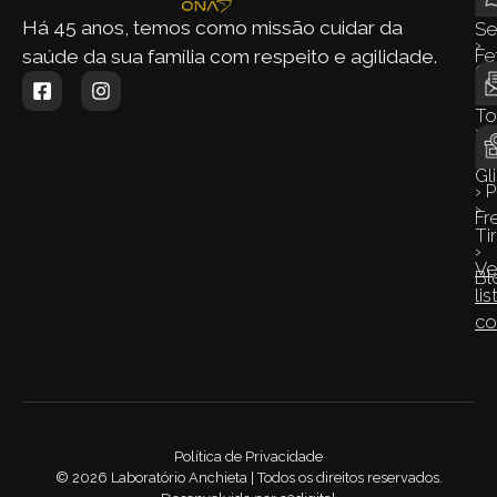
›
Si
Há 45 anos, temos como missão cuidar da
S
›
Fe
saúde da sua família com respeito e agilidade.
Q
› 
S
To
›
›
Co
Gl
› 
›
Fr
Ti
›
Ve
Bl
lis
co
Política de Privacidade
©
2026
Laboratório Anchieta | Todos os direitos reservados.