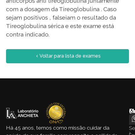
anticorpos anti tireoglobulina juntamente
com a dosagem da Tireoglobulina . Caso
sejam positivos , falseiam o resultado da
Tireoglobulina sérica e este exame está
contra indicado.
Voltar para lista de exames
M
E
C
d
›
Si
Há 45 anos, temos como missão cuidar da
S
›