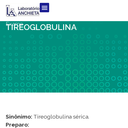
Exame
TIREOGLOBULINA
Sinônimo:
Tireoglobulina sérica.
Preparo: