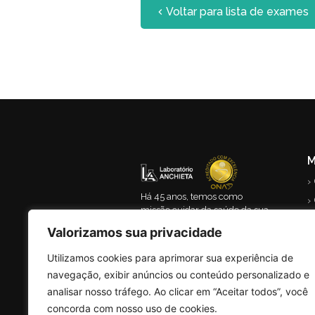
Voltar para lista de exames
M
›
Há 45 anos, temos como
›
missão cuidar da saúde da sua
›
família com respeito e
Valorizamos sua privacidade
agilidade.
›
Utilizamos cookies para aprimorar sua experiência de
navegação, exibir anúncios ou conteúdo personalizado e
analisar nosso tráfego. Ao clicar em “Aceitar todos”, você
concorda com nosso uso de cookies.