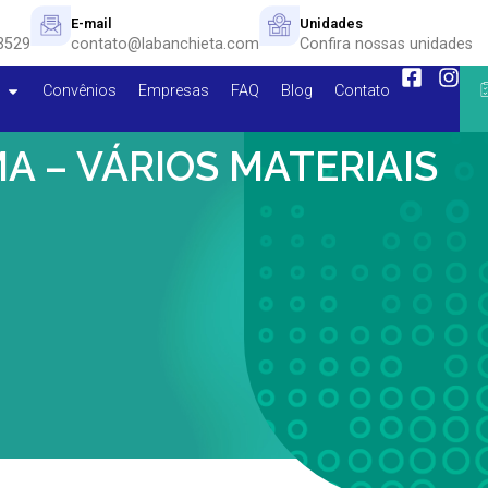
E-mail
Unidades
3529
contato@labanchieta.com
Confira nossas unidades
Convênios
Empresas
FAQ
Blog
Contato
A – VÁRIOS MATERIAIS