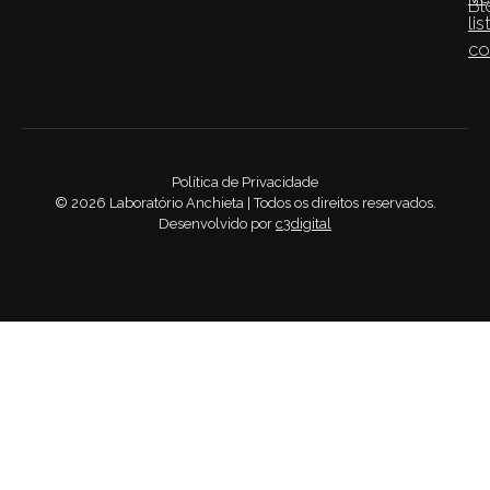
Bl
lis
co
Política de Privacidade
©
2026
Laboratório Anchieta | Todos os direitos reservados.
Desenvolvido por
c3digital