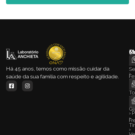
M
E
C
d
›
Si
Há 45 anos, temos como missão cuidar da
S
›
Fe
saúde da sua família com respeito e agilidade.
Q
› 
S
To
›
›
Co
Gl
› 
›
Fr
Ti
›
Ve